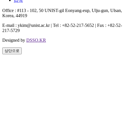
검색
Office : #113 - 102, 50 UNIST-gil Eonyang-eup, Ulju-gun, Ulsan,
Korea, 44919
E-mail : ykim@unist.ac.kr | Tel : +82-52-217-5652 | Fax : +82-52-
217-5729
Designed by
DSSO.KR
상단으로