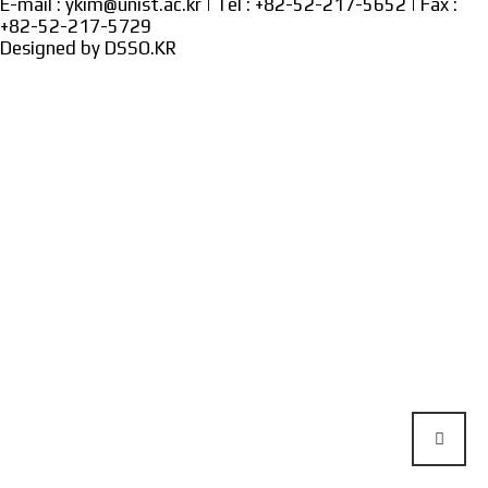
E-mail : ykim@unist.ac.kr | Tel : +82-52-217-5652 | Fax :
+82-52-217-5729
Designed by
DSSO.KR