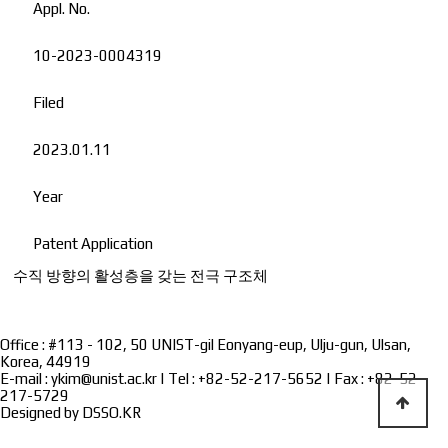
Appl. No.
10-2023-0004319
Filed
2023.01.11
Year
Patent Application
수직 방향의 활성층을 갖는 전극 구조체
Office : #113 - 102, 50 UNIST-gil Eonyang-eup, Ulju-gun, Ulsan,
Korea, 44919
E-mail : ykim@unist.ac.kr | Tel : +82-52-217-5652 | Fax : +82-52-
217-5729
Designed by
DSSO.KR