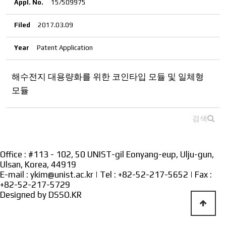
Appl. No.
15/509975
Filed
2017.03.09
Year
Patent Application
해수전지 대용량화를 위한 코인타입 모듈 및 일체형
모듈
검색
Office : #113 - 102, 50 UNIST-gil Eonyang-eup, Ulju-gun,
Ulsan, Korea, 44919
E-mail : ykim@unist.ac.kr | Tel : +82-52-217-5652 | Fax :
+82-52-217-5729
Designed by
DSSO.KR