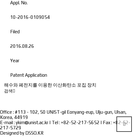
Appl. No.
10-2016-0109054
Filed
2016.08.26
Year
Patent Application
해수와 폐전지를 이용한 이산화탄소 포집 장치
검색
Office : #113 - 102, 50 UNIST-gil Eonyang-eup, Ulju-gun, Ulsan,
Korea, 44919
E-mail : ykim@unist.ac.kr | Tel : +82-52-217-5652 | Fax : +82-52-
217-5729
Designed by
DSSO.KR