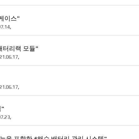
케이스"
07.14
,
배터리랙 모듈"
21.06.17
,
21.06.17
,
"
07.23
,
기능을 포함한 #해수 배터리 관리 시스템"