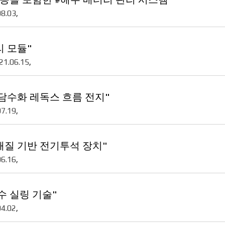
08.03
,
 모듈"
21.06.15
,
담수화 레독스 흐름 전지"
07.19
,
해질 기반 전기투석 장치"
06.16
,
수 실링 기술"
04.02
,