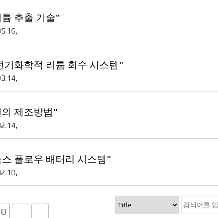
리튬 추출 기술"
05.16
,
전기화학적 리튬 회수 시스템"
03.14
,
질의 제조방법"
02.14
,
스 플로우 배터리 시스템"
02.10
,
10