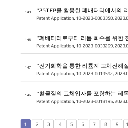
"2STEP을 활용한 폐배터리에서의 
149
Patent Application
10-2023-0063358
2023.
,
,
"폐배터리로부터 리튬 회수를 위한 
148
Patent Application
10-2023-0033269
2023.
,
,
"전기화학을 통한 리튬계 고체전해
147
Patent Application
10-2023-0019592
2023.
,
,
"활물질의 고체입자를 포함하는 레독
146
Patent Application
10-2023-0018195
2023.
,
,
음
맨끝
2
3
4
5
6
7
8
9
1