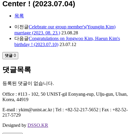
Center ! (2023.07.04)
목록
이전글
Celebrate our group member's(Youngjin Kim)
marriage (2023. 08. 23.)
23.08.28
다음글
Congratulations on Jongwoo Kim, Haeun Kim's
birthday ! (2023.07.10)
23.07.12
댓글
0
댓글목록
등록된 댓글이 없습니다.
Office : #113 - 102, 50 UNIST-gil Eonyang-eup, Ulju-gun, Ulsan,
Korea, 44919
E-mail : ykim@unist.ac.kr | Tel : +82-52-217-5652 | Fax : +82-52-
217-5729
Designed by
DSSO.KR