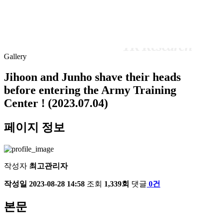
Information
Information
Gallery
Gallery
Jihoon and Junho shave their heads
before entering the Army Training
Center ! (2023.07.04)
페이지 정보
작성자
최고관리자
작성일
2023-08-28 14:58
조회
1,339회
댓글
0건
본문