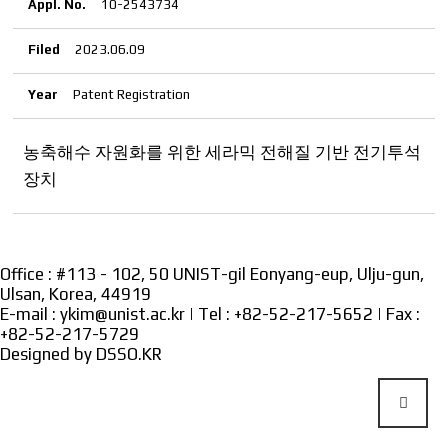
Appl. No.
10-2543734
Filed
2023.06.09
Year
Patent Registration
농축해수 자원화를 위한 세라믹 전해질 기반 전기투석
장치
Office : #113 - 102, 50 UNIST-gil Eonyang-eup, Ulju-gun,
Ulsan, Korea, 44919
E-mail : ykim@unist.ac.kr | Tel : +82-52-217-5652 | Fax :
+82-52-217-5729
Designed by
DSSO.KR