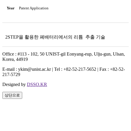
Year
Patent Application
2STEP을 활용한 폐배터리에서의 리튬 추출 기술
Office : #113 - 102, 50 UNIST-gil Eonyang-eup, Ulju-gun, Ulsan,
Korea, 44919
E-mail : ykim@unist.ac.kr | Tel : +82-52-217-5652 | Fax : +82-52-
217-5729
Designed by
DSSO.KR
상단으로